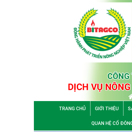
TRANG CHỦ
GIỚI THIỆU
S
QUAN HỆ CỔ ĐÔN