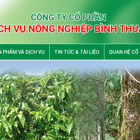
 PHẨM VÀ DỊCH VỤ
TIN TỨC & TÀI LIỆU
QUAN HỆ CỔ