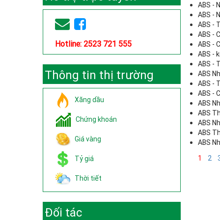
ABS - 
ABS - 
ABS - 
ABS - C
Hotline: 2523 721 555
ABS - C
ABS - 
ABS - 
Thông tin thị trường
ABS Nh
ABS - 
ABS - C
Xăng dầu
ABS Nh
ABS Th
Chứng khoán
ABS Nh
ABS Th
Giá vàng
ABS Nh
1
2
Tỷ giá
Thời tiết
Đối tác