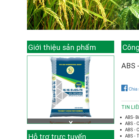
Giới thiệu sản phẩm
Công
ABS -
Chia 
TIN LI
ABS- B
ABS - C
ABS - C
Hỗ trợ trực tuyến
ABS - 