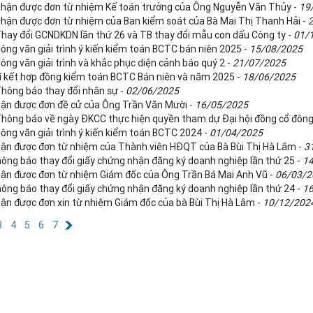
Nhận được đơn từ nhiệm Kế toán trưởng của Ông Nguyễn Văn Thủy -
19
Nhận được đơn từ nhiệm của Ban kiểm soát của Bà Mai Thị Thanh Hải -
Thay đổi GCNDKDN lần thứ 26 và TB thay đổi mẫu con dấu Công ty -
01/
ông văn giải trình ý kiến kiểm toán BCTC bán niên 2025 -
15/08/2025
ông văn giải trình và khắc phục diện cảnh báo quý 2 -
21/07/2025
kí kết hợp đồng kiểm toán BCTC Bán niên và năm 2025 -
18/06/2025
Thông báo thay đổi nhân sự -
02/06/2025
ận được đơn đề cử của Ông Trần Văn Mười -
16/05/2025
Thông báo về ngày ĐKCC thực hiện quyền tham dự Đại hội đồng cổ đôn
ông văn giải trình ý kiến kiểm toán BCTC 2024 -
01/04/2025
ận được đơn từ nhiệm của Thành viên HĐQT của Bà Bùi Thị Hà Lâm -
3
ông báo thay đổi giấy chứng nhận đăng ký doanh nghiệp lần thứ 25 -
1
ận được đơn từ nhiệm Giám đốc của Ông Trần Bá Mai Anh Vũ -
06/03/2
ông báo thay đổi giấy chứng nhận đăng ký doanh nghiệp lần thứ 24 -
1
ận được đơn xin từ nhiệm Giám đốc của bà Bùi Thị Hà Lâm -
10/12/202
3
4
5
6
7