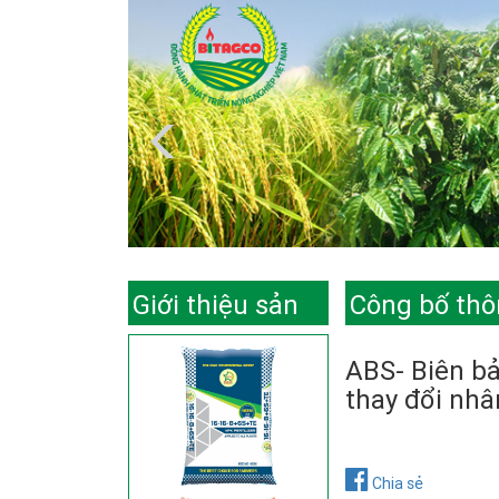
Giới thiệu sản
Công bố thô
phẩm
ABS- Biên b
thay đổi nh
Chia sẻ