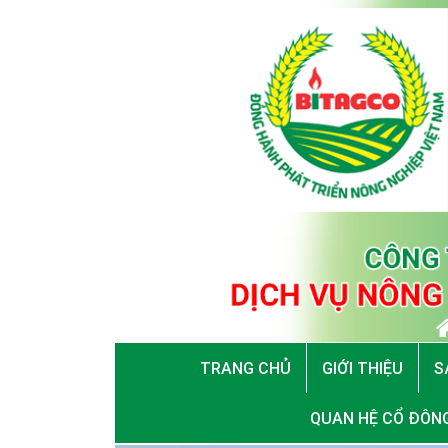
TRANG CHỦ
GIỚI THIỆU
S
QUAN HỆ CỔ ĐÔN