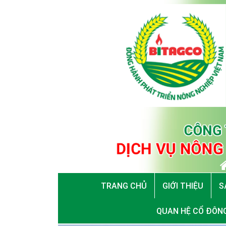
TRANG CHỦ
GIỚI THIỆU
S
QUAN HỆ CỔ ĐÔN