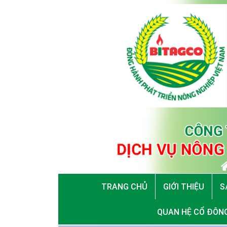
TRANG CHỦ
GIỚI THIỆU
S
QUAN HỆ CỔ ĐÔN