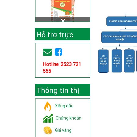
Hỗ trợ trực
tuyến
Hotline: 2523 721
555
Thông tin thị
trường
Xăng dầu
Chứng khoán
Giá vàng