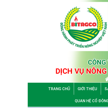
TRANG CHỦ
GIỚI THIỆU
S
QUAN HỆ CỔ ĐÔN