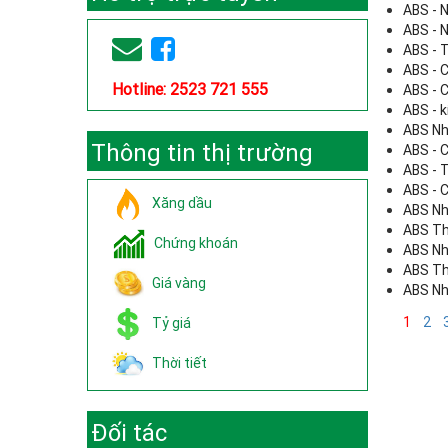
ABS - 
ABS - 
ABS - 
ABS - C
Hotline: 2523 721 555
ABS - C
ABS - 
ABS Nh
Thông tin thị trường
ABS - C
ABS - 
ABS - C
Xăng dầu
ABS Nh
ABS Th
Chứng khoán
ABS Nh
ABS Th
Giá vàng
ABS Nh
1
2
Tỷ giá
Thời tiết
Đối tác