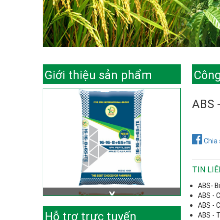
Giới thiệu sản phẩm
Công
ABS 
Chia 
TIN LI
ABS- B
ABS - C
ABS - C
Hỗ trợ trực tuyến
ABS - 