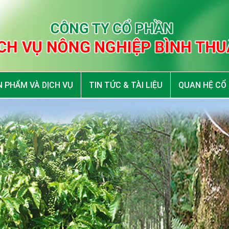
 PHẨM VÀ DỊCH VỤ
TIN TỨC & TÀI LIỆU
QUAN HỆ CỔ