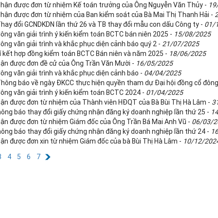
Nhận được đơn từ nhiệm Kế toán trưởng của Ông Nguyễn Văn Thủy -
19
Nhận được đơn từ nhiệm của Ban kiểm soát của Bà Mai Thị Thanh Hải -
Thay đổi GCNDKDN lần thứ 26 và TB thay đổi mẫu con dấu Công ty -
01/
ông văn giải trình ý kiến kiểm toán BCTC bán niên 2025 -
15/08/2025
ông văn giải trình và khắc phục diện cảnh báo quý 2 -
21/07/2025
kí kết hợp đồng kiểm toán BCTC Bán niên và năm 2025 -
18/06/2025
ận được đơn đề cử của Ông Trần Văn Mười -
16/05/2025
ông văn giải trình và khắc phục diện cảnh báo -
04/04/2025
Thông báo về ngày ĐKCC thực hiện quyền tham dự Đại hội đồng cổ đôn
ông văn giải trình ý kiến kiểm toán BCTC 2024 -
01/04/2025
ận được đơn từ nhiệm của Thành viên HĐQT của Bà Bùi Thị Hà Lâm -
3
ông báo thay đổi giấy chứng nhận đăng ký doanh nghiệp lần thứ 25 -
1
ận được đơn từ nhiệm Giám đốc của Ông Trần Bá Mai Anh Vũ -
06/03/2
ông báo thay đổi giấy chứng nhận đăng ký doanh nghiệp lần thứ 24 -
1
ận được đơn xin từ nhiệm Giám đốc của bà Bùi Thị Hà Lâm -
10/12/202
3
4
5
6
7