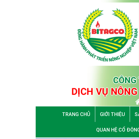
TRANG CHỦ
GIỚI THIỆU
S
QUAN HỆ CỔ ĐÔN