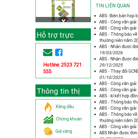
TIN LIÊN QUAN
ABS- Biên bản họp b
ABS - Công văn giải
ABS - Công văn giải
Hỗ trợ trực
ABS - Thông báo về
thường niên năm 2
ABS - Nhận được đơ
tuyến
19/03/2026
ABS - Nhận được đơn
Hotline: 2523 721
29/12/2025
555
ABS - Thay đổi GCND
01/10/2025
ABS - Công văn giải
Thông tin thị
ABS - Công văn giải 
ABS - kí kết hợp đ
ABS - Thông báo tha
trường
Xăng dầu
ABS - Công văn giải
ABS - Thông báo về
Chứng khoán
thường niên năm 2
ABS - Công văn giải
Giá vàng
ABS Nhận được đơn 