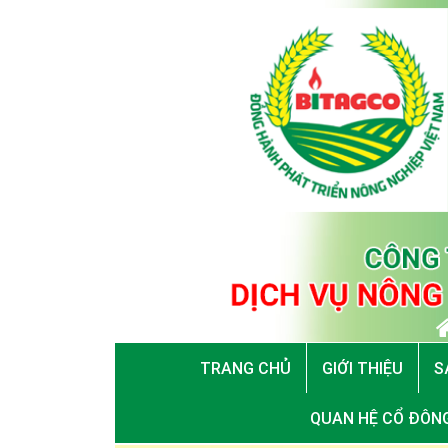
TRANG CHỦ
GIỚI THIỆU
S
QUAN HỆ CỔ ĐÔN