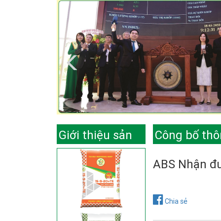
Giới thiệu sản
Công bố thô
phẩm
ABS Nhận đư
Chia sẻ