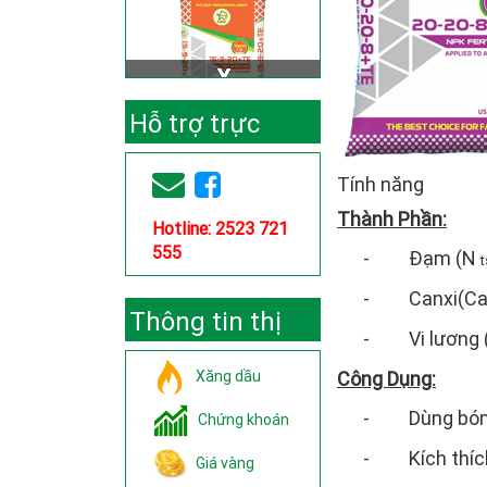
Hỗ trợ trực
tuyến
Tính năng
Thành Phần:
Hotline: 2523 721
555
-
Đạm (N
t
-
Canxi(CaO
Thông tin thị
-
Vi lương 
trường
Xăng dầu
Công Dụng:
-
Dùng bón 
Chứng khoán
-
Kích
thíc
Giá vàng