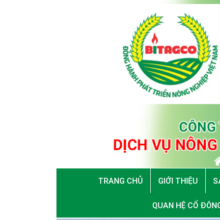
TRANG CHỦ
GIỚI THIỆU
S
QUAN HỆ CỔ ĐÔN