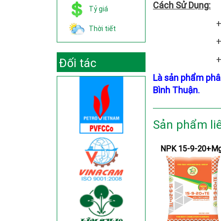
Cách Sử Dụng:
Tỷ giá
+ Cây lươ
Thời tiết
+ Cây côn
+ Cây ăn 
Đối tác
Là sản phẩm phâ
Bình Thuận.
Sản phẩm li
NPK 15-9-20+M