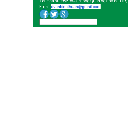
Tel: +84 909996984 (Phòng Quan hệ nhà đầu tư)
Email:
dvnnbinhthuan@gmail.com