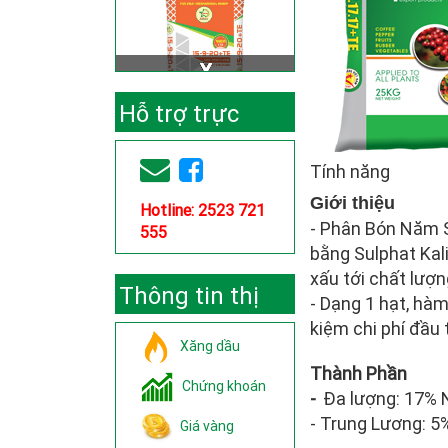
Hỗ trợ trực
tuyến
Tính năng
Giới thiệu
Hotline: 2523 721
- Phân Bón Năm S
555
bằng Sulphat Kali
xấu tới chất lượng
Thông tin thị
- Dạng 1 hạt, hàm
kiệm chi phí đầu 
trường
Xăng dầu
Thành Phần
Chứng khoán
-
Đa lượng: 17% 
- Trung Lương: 5
Giá vàng