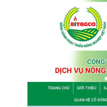
TRANG CHỦ
GIỚI THIỆU
S
QUAN HỆ CỔ ĐÔN