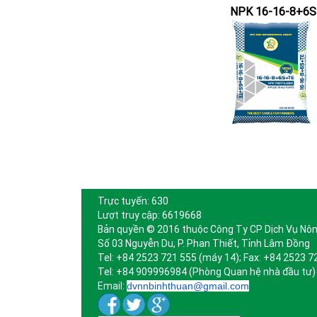
NPK 16-16-8+6
Trực tuyến: 630
Lượt truy cập: 6619668
Bản quyền © 2016 thuộc Công Ty CP Dịch Vụ Nôn
Số 03 Nguyễn Du, P. Phan Thiết, Tỉnh Lâm Đồng
Tel: +84 2523 721 555 (máy 14); Fax: +84 2523 7
Tel: +84 909996984 (Phòng Quan hệ nhà đầu tư)
Email:
dvnnbinhthuan@gmail.com