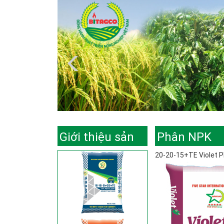
Giới thiệu sản
Phân NPK
20-20-15+TE Violet P
phẩm