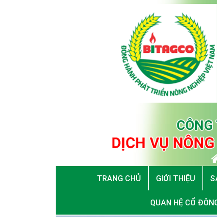
TRANG CHỦ
GIỚI THIỆU
S
QUAN HỆ CỔ ĐÔN