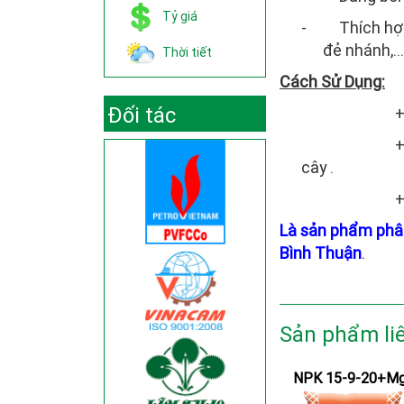
Tỷ giá
-
Thích hợp
đẻ nhánh,…
Thời tiết
Cách Sử Dụng:
Đối tác
+ Cây lươ
+ Cây côn
cây
.
+ Cây ăn t
Là sản phẩm phâ
Bình Thuận
.
Sản phẩm li
NPK 15-9-20+M