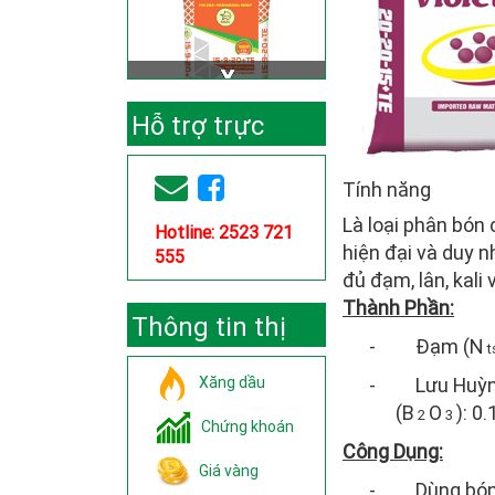
Hỗ trợ trực
tuyến
Tính năng
Là loại phân bón
Hotline: 2523 721
hiện đại và duy 
555
đủ đạm, lân, kali 
Thành Phần:
Thông tin thị
-
Đạm (N
t
trường
Xăng dầu
-
Lưu Huỳn
(B
O
): 0
2
3
Chứng khoán
Công Dụng:
Giá vàng
-
Dùng bón 