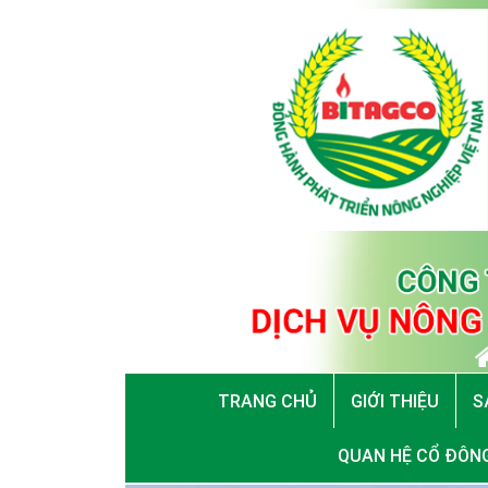
TRANG CHỦ
GIỚI THIỆU
S
QUAN HỆ CỔ ĐÔN