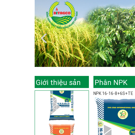
Giới thiệu sản
Phân NPK
NPK 16-16-8+6S+TE
phẩm