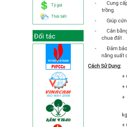
- Cung cấp đ
Tỷ giá
trồng.
Thời tiết
- Giúp cứng 
- Cân bằng P
Đối tác
chua đất .
- Đảm bảo ch
năng suất 
Cách Sử Dụng:
+ Cây lư
+ Cây r
+ Cây công
k
+ Cây ă