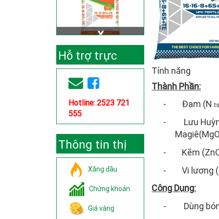
Hỗ trợ trực
Tính năng
tuyến
Thành Phần:
Hotline: 2523 721
- Đạm (N
t
555
-
Lưu Huỳnh
Magiê(MgO)
Thông tin thị
- Kẽm (ZnO):
trường
Xăng dầu
- Vi lương (F
Công Dụng:
Chứng khoán
-
Dùng bón 
Giá vàng