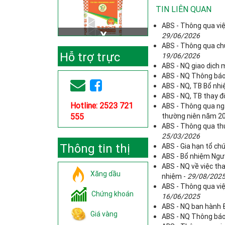
TIN LIÊN QUAN
ABS - Thông qua việ
29/06/2026
ABS - Thông qua chủ
Hỗ trợ trực
19/06/2026
ABS - NQ giao dịch
ABS - NQ Thông báo 
tuyến
ABS - NQ, TB Bổ nhi
ABS - NQ, TB thay đ
Hotline: 2523 721
ABS - Thông qua ng
555
thường niên năm 2
ABS - Thông qua thự
25/03/2026
Thông tin thị
ABS - Gia hạn tổ c
ABS - Bổ nhiệm Ngườ
ABS - NQ về việc th
trường
Xăng dầu
nhiệm -
29/08/202
ABS - Thông qua việ
Chứng khoán
16/06/2025
ABS - NQ ban hành Đ
Giá vàng
ABS - NQ Thông báo 