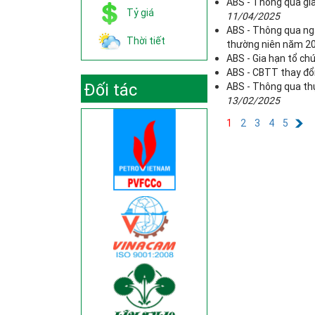
ABS - Thông qua gia
Tỷ giá
11/04/2025
ABS - Thông qua ng
Thời tiết
thường niên năm 2
ABS - Gia hạn tổ c
ABS - CBTT thay đổi
Đối tác
ABS - Thông qua thự
13/02/2025
1
2
3
4
5