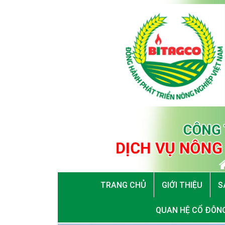
TRANG CHỦ
GIỚI THIỆU
S
QUAN HỆ CỔ ĐÔN