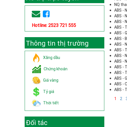
NQ tha
ABS - 
ABS - 
ABS - 
Hotline: 2523 721 555
ABS - 
ABS - 
ABS - 
Thông tin thị trường
ABS - 
ABS - 
ABS - 
Xăng dầu
ABS - 
ABS - 
Chứng khoán
ABS - 
ABS - 
Giá vàng
ABS - 
ABS - 
Tỷ giá
1
2
Thời tiết
Đối tác