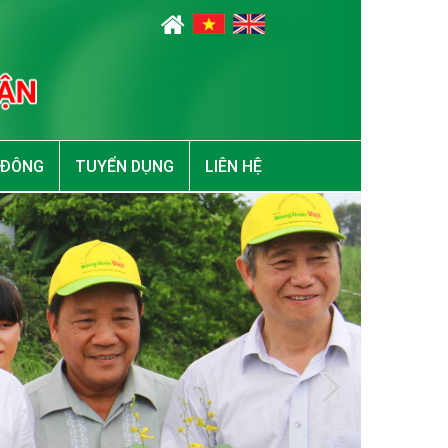
 ĐÔNG
TUYỂN DỤNG
LIÊN HỆ