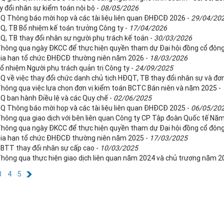
y đổi nhân sự kiểm toán nội bộ -
08/05/2026
NQ Thông báo mời họp và các tài liệu liên quan ĐHĐCĐ 2026 -
29/04/20
NQ, TB Bổ nhiệm kế toán trưởng Công ty -
17/04/2026
NQ, TB thay đổi nhân sự người phụ trách kế toán -
30/03/2026
Thông qua ngày ĐKCC để thực hiện quyền tham dự Đại hội đồng cổ đôn
Gia hạn tổ chức ĐHĐCĐ thường niên năm 2026 -
18/03/2026
Bổ nhiệm Người phụ trách quản trị Công ty -
24/09/2025
NQ về việc thay đổi chức danh chủ tịch HĐQT, TB thay đổi nhân sự và đơ
Thông qua việc lựa chọn đơn vị kiểm toán BCTC Bán niên và năm 2025 -
NQ ban hành Điều lệ và các Quy chế -
02/06/2025
NQ Thông báo mời họp và các tài liệu liên quan ĐHĐCĐ 2025 -
06/05/20
Thông qua giao dịch với bên liên quan Công ty CP Tập đoàn Quốc tế Nă
Thông qua ngày ĐKCC để thực hiện quyền tham dự Đại hội đồng cổ đôn
Gia hạn tổ chức ĐHĐCĐ thường niên năm 2025 -
17/03/2025
CBTT thay đổi nhân sự cấp cao -
10/03/2025
Thông qua thực hiện giao dịch liên quan năm 2024 và chủ trương năm 2
3
4
5