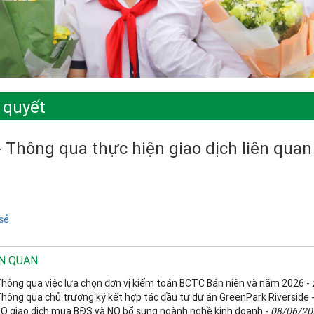
 quyết
- Thông qua thực hiện giao dịch liên qu
sẻ
ÊN QUAN
Thông qua việc lựa chọn đơn vị kiểm toán BCTC Bán niên và năm 2026 -
Thông qua chủ trương ký kết hợp tác đầu tư dự án GreenPark Riverside 
NQ giao dịch mua BĐS và NQ bổ sung ngành nghề kinh doanh -
08/06/20