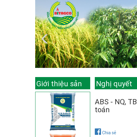
Giới thiệu sản
Nghị quyết
phẩm
ABS - NQ, TB
toán
Chia sẻ