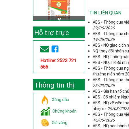
TIN LIÊN QUAN
ABS - Thông qua việ
29/06/2026
Hỗ trợ trực
ABS - Thông qua chủ
19/06/2026
tuyến
ABS - NQ giao dịch
NQ thay đổi nhân sự
ABS - NQ Thông báo 
Hotline: 2523 721
ABS - NQ, TB Bổ nhi
555
ABS - Thông qua ng
thường niên năm 2
ABS - Thông qua thự
Thông tin thị
25/03/2026
ABS - Gia hạn tổ c
trường
ABS - Bổ nhiệm Ngườ
Xăng dầu
ABS - NQ về việc th
nhiệm -
29/08/202
Chứng khoán
ABS - Thông qua việ
16/06/2025
Giá vàng
ABS - NQ ban hành Đ