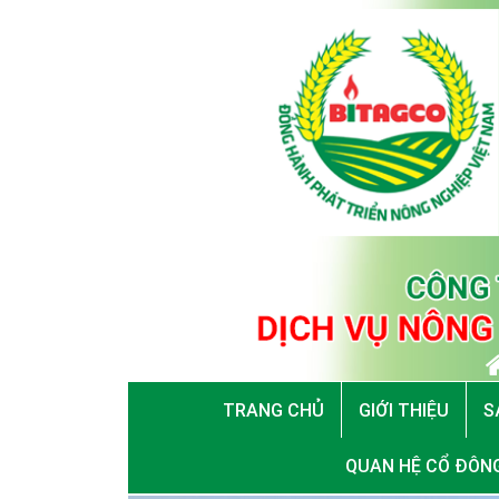
TRANG CHỦ
GIỚI THIỆU
S
QUAN HỆ CỔ ĐÔN