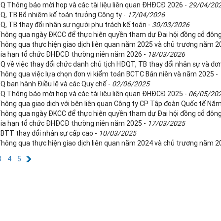
NQ Thông báo mời họp và các tài liệu liên quan ĐHĐCĐ 2026 -
29/04/20
NQ, TB Bổ nhiệm kế toán trưởng Công ty -
17/04/2026
NQ, TB thay đổi nhân sự người phụ trách kế toán -
30/03/2026
Thông qua ngày ĐKCC để thực hiện quyền tham dự Đại hội đồng cổ đôn
Thông qua thực hiện giao dịch liên quan năm 2025 và chủ trương năm 2
Gia hạn tổ chức ĐHĐCĐ thường niên năm 2026 -
18/03/2026
NQ về việc thay đổi chức danh chủ tịch HĐQT, TB thay đổi nhân sự và đơ
Thông qua việc lựa chọn đơn vị kiểm toán BCTC Bán niên và năm 2025 -
NQ ban hành Điều lệ và các Quy chế -
02/06/2025
NQ Thông báo mời họp và các tài liệu liên quan ĐHĐCĐ 2025 -
06/05/20
Thông qua giao dịch với bên liên quan Công ty CP Tập đoàn Quốc tế Nă
Thông qua ngày ĐKCC để thực hiện quyền tham dự Đại hội đồng cổ đôn
Gia hạn tổ chức ĐHĐCĐ thường niên năm 2025 -
17/03/2025
CBTT thay đổi nhân sự cấp cao -
10/03/2025
Thông qua thực hiện giao dịch liên quan năm 2024 và chủ trương năm 2
3
4
5