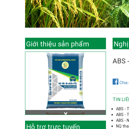
Giới thiệu sản phẩm
Nghị
ABS -
Chia 
TIN LI
ABS - 
ABS - 
ABS - 
Hỗ trợ trực tuyến
NQ tha