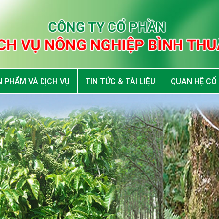
 PHẨM VÀ DỊCH VỤ
TIN TỨC & TÀI LIỆU
QUAN HỆ CỔ