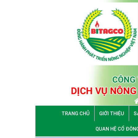
TRANG CHỦ
GIỚI THIỆU
S
QUAN HỆ CỔ ĐÔN