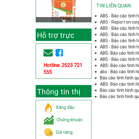
TIN LIÊN QUAN
ABS - Báo cáo tình 
ABS - Report on co
ABS - Báo cáo tình 
Hỗ trợ trực
ABS - Báo cáo tình 
ABS - Báo cáo tình 
ABS - Báo cáo tình 
tuyến
ABS- Báo cáo tình h
ABS - Báo cáo tình 
Hotline: 2523 721
ABS- Báo cáo tình h
555
abs - Báo cáo tình 
Báo cáo tình hình q
ABS- Báo cáo tình h
Thông tin thị
Báo cáo tình hình q
Báo cáo tình hình q
trường
Xăng dầu
Chứng khoán
Giá vàng