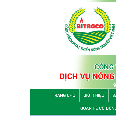
TRANG CHỦ
GIỚI THIỆU
S
QUAN HỆ CỔ ĐÔN