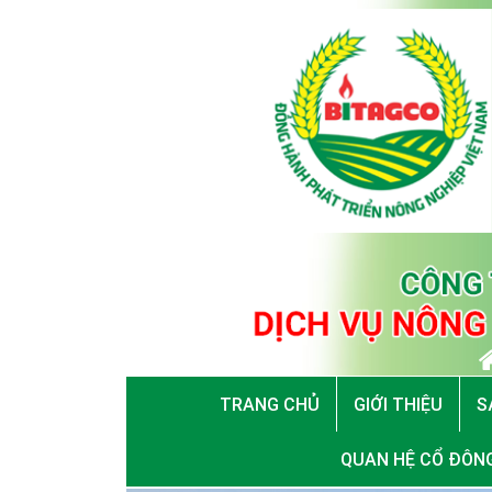
TRANG CHỦ
GIỚI THIỆU
S
QUAN HỆ CỔ ĐÔN