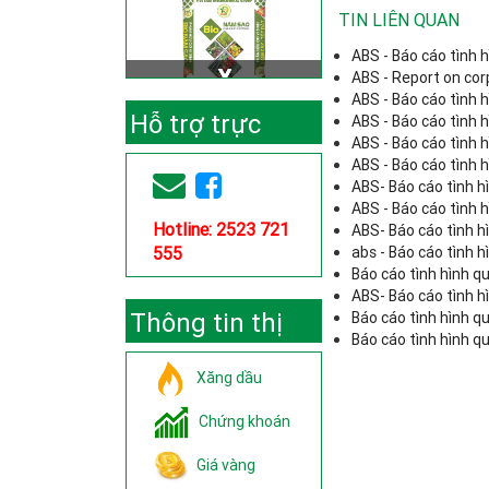
TIN LIÊN QUAN
ABS - Báo cáo tình 
ABS - Report on co
ABS - Báo cáo tình 
Hỗ trợ trực
ABS - Báo cáo tình 
ABS - Báo cáo tình 
ABS - Báo cáo tình 
tuyến
ABS- Báo cáo tình h
ABS - Báo cáo tình 
Hotline: 2523 721
ABS- Báo cáo tình h
555
abs - Báo cáo tình 
Báo cáo tình hình q
ABS- Báo cáo tình h
Thông tin thị
Báo cáo tình hình q
Báo cáo tình hình q
trường
Xăng dầu
Chứng khoán
Giá vàng