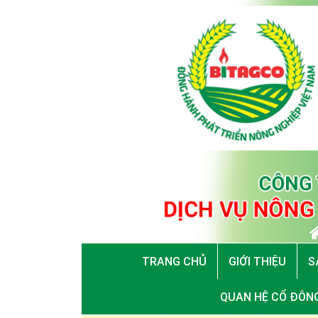
TRANG CHỦ
GIỚI THIỆU
S
QUAN HỆ CỔ ĐÔN