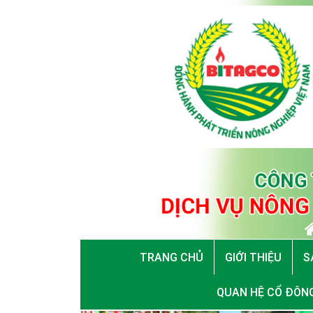
TRANG CHỦ
GIỚI THIỆU
S
QUAN HỆ CỔ ĐÔN