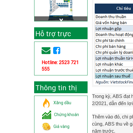
Hỗ trợ trực
tuyến
Hotline: 2523 721
555
Thông tin thị
Trong kỳ,
ABS
đạt 
trường
Xăng dầu
2/2021, dẫn đến lợ
Chứng khoán
Thêm vào đó, chi p
cùng,
ABS
thu về g
Giá vàng
năm trước.