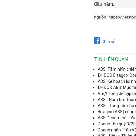
đầu năm.
nguồn
https://viets
Chia sẻ
TIN LIÊN QUAN
ABS: Tầm nhìn chiế
ĐHĐCĐ Bitagco: Doa
ABS: Kế hoạch lợi n
ĐHĐCĐ ABS: Mục tiêu
Vượt sóng để cập b
ABS - Nắm bắt thời 
ABS - Tăng tốc cho 
Bitagco (ABS) cùng 
ABS, "thiên thời - địa
Doanh thu quý 3/202
Doanh nhân Trần Văn
ABS - Hội tụ Thiên th