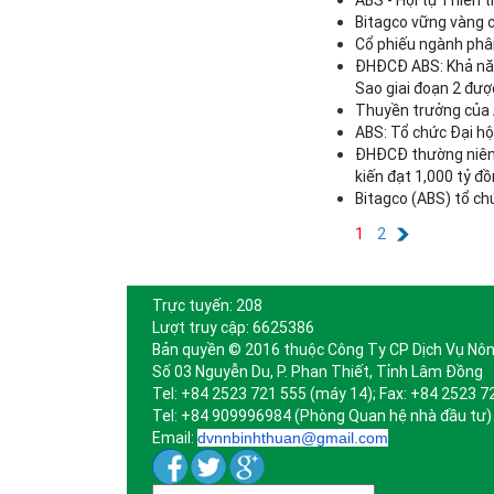
Bitagco vững vàng 
Cổ phiếu ngành phân
ĐHĐCĐ ABS: Khả năn
Sao giai đoạn 2 đư
Thuyền trưởng của A
ABS: Tổ chức Đại h
ĐHĐCĐ thường niên 
kiến đạt 1,000 tỷ đ
Bitagco (ABS) tổ ch
1
2
Trực tuyến: 208
Lượt truy cập: 6625386
Bản quyền © 2016 thuộc Công Ty CP Dịch Vụ Nôn
Số 03 Nguyễn Du, P. Phan Thiết, Tỉnh Lâm Đồng
Tel: +84 2523 721 555 (máy 14); Fax: +84 2523 7
Tel: +84 909996984 (Phòng Quan hệ nhà đầu tư)
Email:
dvnnbinhthuan@gmail.com