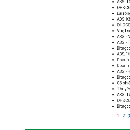
ABS: T
ĐHĐCĐ 
Lãi rò
ABS: K
ĐHĐCĐ 
Vượt s
ABS - N
ABS - 
Bitagc
ABS, "t
Doanh 
Doanh 
ABS - H
Bitagc
Cổ phi
Thuyền
ABS: T
ĐHĐCĐ 
Bitagc
1
2