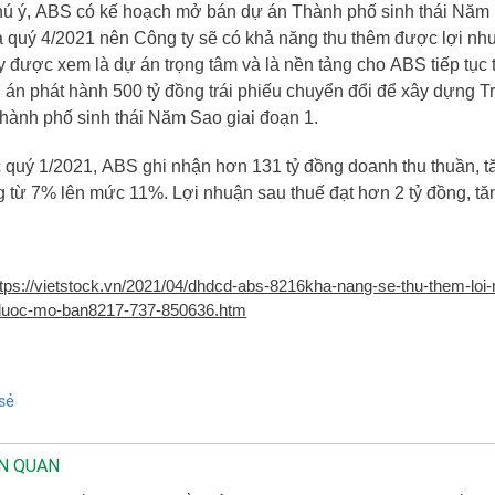
ú ý,
ABS
có kế hoạch mở bán dự án Thành phố sinh thái Năm Sa
à quý 4/2021 nên Công ty sẽ có khả năng thu thêm được lợi nh
y được xem là dự án trọng tâm và là nền tảng cho
ABS
tiếp tục
án phát hành 500 tỷ đồng trái phiếu chuyển đổi để xây dựng T
hành phố sinh thái Năm Sao giai đoạn 1.
c quý 1/2021,
ABS
ghi nhận hơn 131 tỷ đồng doanh thu thuần, t
g từ 7% lên mức 11%. Lợi nhuận sau thuế đạt hơn 2 tỷ đồng, t
ttps://vietstock.vn/2021/04/dhdcd-abs-8216kha-nang-se-thu-them-loi-
duoc-mo-ban8217-737-850636.htm
sẻ
ÊN QUAN