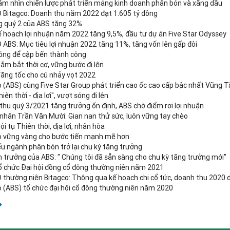
ầm nhìn chiến lược phát triển mảng kinh doanh phân bón và xăng dầu
Bitagco: Doanh thu năm 2022 đạt 1.605 tỷ đồng
ng quý 2 của ABS tăng 32%
ế hoạch lợi nhuận năm 2022 tăng 9,5%, đầu tư dự án Five Star Odyssey
ABS: Mục tiêu lợi nhuận 2022 tăng 11%, tăng vốn lên gấp đôi
óng để cập bến thành công
ắm bắt thời cơ, vững bước đi lên
Tăng tốc cho cú nhảy vọt 2022
o (ABS) cùng Five Star Group phát triển cao ốc cao cấp bậc nhất Vũng 
hiên thời - địa lợi", vượt sóng đi lên
thu quý 3/2021 tăng trưởng ổn định, ABS chờ điểm rơi lợi nhuận
nhân Trần Văn Mười: Gian nan thử sức, luôn vững tay chèo
ội tụ Thiên thời, địa lợi, nhân hòa
o vững vàng cho bước tiến mạnh mẽ hơn
ếu ngành phân bón trở lại chu kỳ tăng trưởng
 trưởng của ABS: " Chúng tôi đã sẵn sàng cho chu kỳ tăng trưởng mới"
ổ chức Đại hội đồng cổ đông thường niên năm 2021
thường niên Bitagco: Thông qua kế hoạch chi cổ tức, doanh thu 2020 d
o (ABS) tổ chức đại hội cổ đông thường niên năm 2020