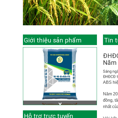
Giới thiệu sản phẩm
Tin 
ĐHĐC
Năm 
Sáng ngà
ĐHĐCĐ t
ABS
hiệ
Năm 202
đồng, t
nhất của
Hỗ trợ trực tuyến