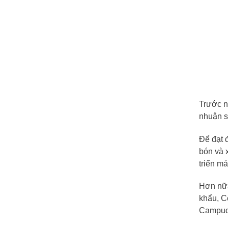
Trước n
nhuận s
Để đạt 
bón và 
triển m
Hơn nữa
khẩu, C
Campuch