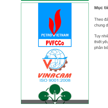
Mục ti
Theo đá
chung d
Tuy nhi
thiết y
phân bó