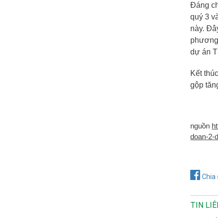
Đáng ch
quý 3 v
này. Đâ
phương 
dự án T
Kết thú
gộp tăn
nguồn
h
doan-2-
Chia 
TIN LI