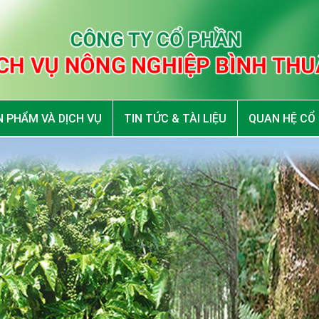
 PHẨM VÀ DỊCH VỤ
TIN TỨC & TÀI LIỆU
QUAN HỆ CỔ