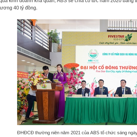
 quả kinh doanh khả quan,
ABS
sẽ chia cổ tức năm 2020 bằng tiề
ương 40 tỷ đồng.
ĐHĐCĐ thường niên năm 2021 của
ABS
tổ chức sáng ngày