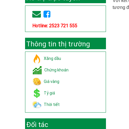
Với kết
tương đ
Hotline: 2523 721 555
Thông tin thị trường
Xăng dầu
Chứng khoán
Giá vàng
Tỷ giá
Thời tiết
Đối tác