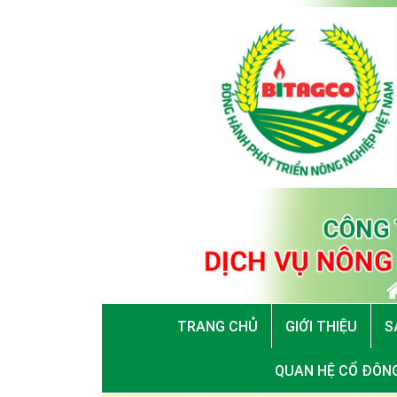
TRANG CHỦ
GIỚI THIỆU
S
QUAN HỆ CỔ ĐÔN