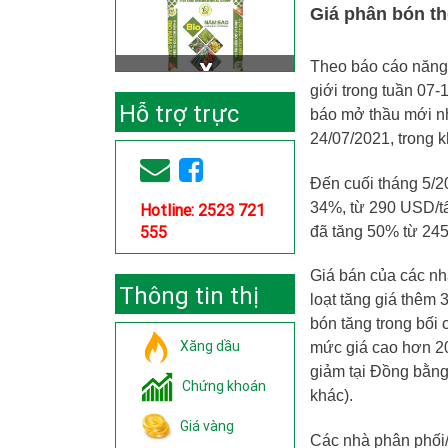
Giá phân bón th
Theo báo cáo năng
giới trong tuần 07-
Hỗ trợ trực
báo mở thầu mới nh
24/07/2021, trong 
tuyến
Đến cuối tháng 5/2
34%, từ 290 USD/tấ
Hotline: 2523 721
555
đã tăng 50% từ 24
Giá bán của các nh
Thông tin thị
loạt tăng giá thêm
bón tăng trong bối
trường
Xăng dầu
mức giá cao hơn 20
giảm tại Đồng bằng
Chứng khoán
khác).
Giá vàng
Các nhà phân phối/