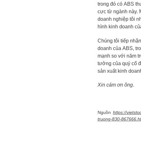
trong đó có
ABS
th
cực từ ngành này. 
doanh nghiệp tôi n
hình kinh doanh c
Chúng tôi tiếp nhận
doanh của
ABS
, t
mạnh so với năm tr
tưởng của quý cổ đô
sản xuất kinh doanh
Xin cám ơn ông
.
Nguồn
https://viets
truong-830-867666.h