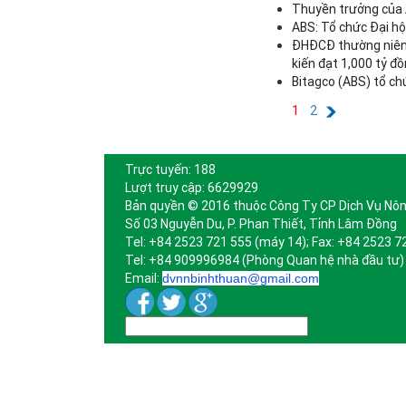
Thuyền trưởng của A
ABS: Tổ chức Đại h
ĐHĐCĐ thường niên 
kiến đạt 1,000 tỷ đ
Bitagco (ABS) tổ ch
1
2
Trực tuyến: 188
Lượt truy cập: 6629929
Bản quyền © 2016 thuộc Công Ty CP Dịch Vụ Nôn
Số 03 Nguyễn Du, P. Phan Thiết, Tỉnh Lâm Đồng
Tel: +84 2523 721 555 (máy 14); Fax: +84 2523 7
Tel: +84 909996984 (Phòng Quan hệ nhà đầu tư)
Email:
dvnnbinhthuan@gmail.com