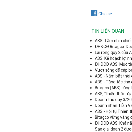
Chia sẻ
TIN LIÊN QUAN
ABS: Tầm nhìn chiế
ĐHĐCĐ Bitagco: Doa
Lãi ròng quý 2 của 
ABS: Kế hoạch lợi n
ĐHĐCĐ ABS: Mục tiêu
Vượt sóng để cập b
ABS - Nắm bắt thời 
ABS - Tăng tốc cho 
Bitagco (ABS) cùng 
ABS, "thiên thời - địa
Doanh thu quý 3/202
Doanh nhân Trần Văn
ABS - Hội tụ Thiên th
Bitagco vững vàng 
ĐHĐCĐ ABS: Khả năn
Sao giai đoạn 2 đư