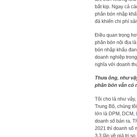
bắt kịp. Ngay cả c
phân bón nhập khẩu
đá khiến chi phí sản
Điều quan trọng hơ
phân bón nội địa là
bón nhập khẩu đang
doanh nghiệp trong
nghĩa với doanh th
Thưa ông, như vậy
phân bón vẫn có 
Tôi cho là như vậy
Trung Bộ, chúng tô
lớn là
DPM
,
DCM
,
doanh số bán ra. T
2021 thì doanh số 
3,3 lần về giá trị s