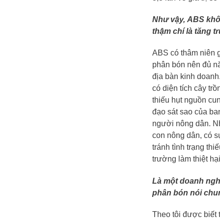
Như vậy,
ABS
khô
thậm chí là tăng
ABS
có thâm niên g
phân bón nên đủ nă
địa bàn kinh doanh
có diện tích cây tr
thiếu hụt nguồn cun
đạo sát sao của ba
người nông dân. Nh
con nông dân, có s
tránh tình trạng thi
trường làm thiệt hạ
Là một doanh nghi
phân bón nói chu
Theo tôi được biết