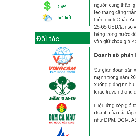
nguồn cung thấp, gi
Tỷ giá
leo thang căng thẳn
Thời tiết
Liên minh Châu Âu/
25-65 USD/tấn so v
hàng trong nước dồ
Đối tác
vẫn giữ chào giá Ka
Doanh số phân 
Sự gián đoạn sản x
mạnh trong năm 202
xuống giống nhiều 
khẩu truyền thống 
Hiệu ứng kép giá tă
doanh của các tập 
như
DPM
,
DCM
,
A