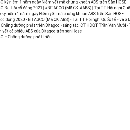
O kỷ niệm 1 năm ngày Niêm yết mã chứng khoán ABS trên Sàn HOSE
 Đại hội cổ đông 2021 | #BITAGCO​​ (Mã CK: #ABS​​) | Tại TT Hội nghị Quố
o kỷ niệm 1 năm ngày Niêm yết mã chứng khoán ABS trên Sàn HOSE
 cổ đông 2020 - BITAGCO (Mã CK: ABS) - Tại TT Hội nghị Quốc tế Five St
t Chặng đường phát triển Bitagco - sáng tác: CT HĐQT Trần Văn Mười -
m yết cổ phiếu ABS của Bitagco trên sàn Hose
O – Chặng đường phát triển