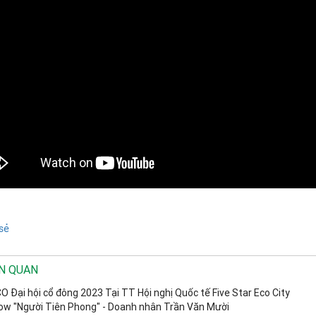
sẻ
ÊN QUAN
O Đại hội cổ đông 2023 Tại TT Hội nghị Quốc tế Five Star Eco City
ow "Người Tiên Phong" - Doanh nhân Trần Văn Mười