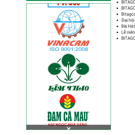
BITAGC
BITAGCO
Bitagc
Đại hội
Bài Há
Lễ niê
BITAGC