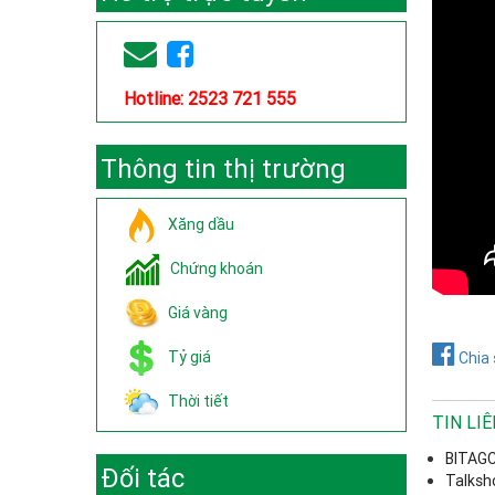
Hotline: 2523 721 555
Thông tin thị trường
Xăng dầu
Chứng khoán
Giá vàng
Tỷ giá
Chia 
Thời tiết
TIN LI
BITAGC
Đối tác
Talksh