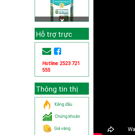
Hỗ trợ trực
tuyến
Hotline: 2523 721
555
Thông tin thị
trường
Xăng dầu
Chứng khoán
Giá vàng