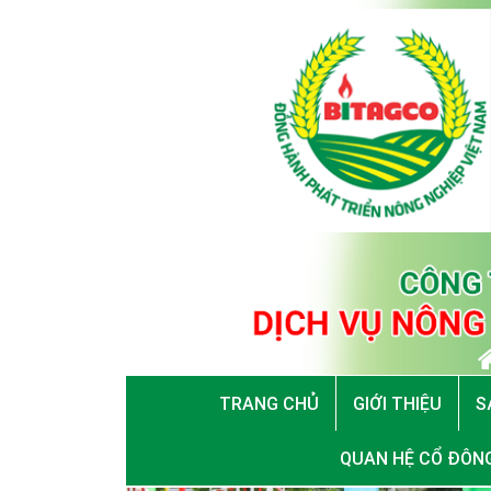
TRANG CHỦ
GIỚI THIỆU
S
QUAN HỆ CỔ ĐÔN