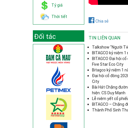
Tỷ giá
Thời tiết
Chia sẻ
Đối tác
TIN LIÊN QUAN
Talkshow "Người Ti
BITAGCO kỷ niệm 1
BITAGCO Đại hội cổ đ
Five Star Eco City
Bitagco kỷ niệm 1 
Đại hội cổ đông 202
City
Bài Hát Chặng đường
hiện: CS Duy Mạnh
Lễ niêm yết cổ phiế
BITAGCO – Chặng đư
Thành Phố Sinh Thái