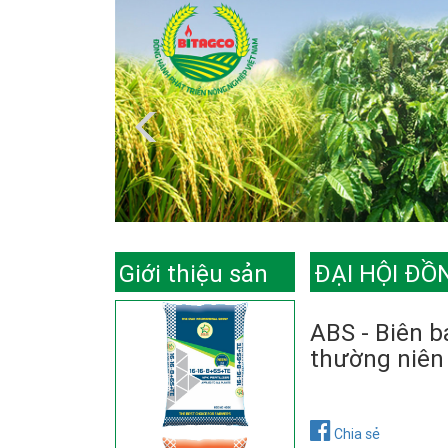
Giới thiệu sản
ĐẠI HỘI ĐỒ
phẩm
ABS - Biên b
thường niên
Chia sẻ