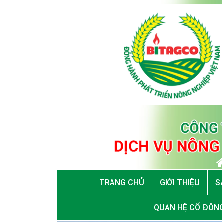
TRANG CHỦ
GIỚI THIỆU
S
QUAN HỆ CỔ ĐÔN