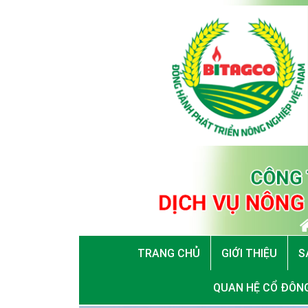
TRANG CHỦ
GIỚI THIỆU
S
QUAN HỆ CỔ ĐÔN