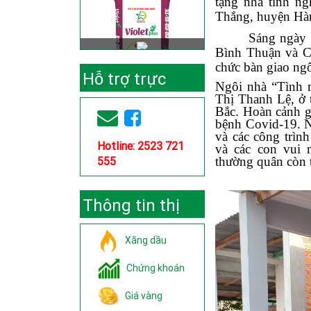
tặng nhà tình n
Thắng, huyện Hà
Sáng ngày 
Bình Thuận và C
chức bàn giao ngô
Hỗ trợ trực
Ngôi nhà “Tình 
Thị Thanh Lệ, ở
tuyến
Bắc. Hoàn cảnh g
bệnh Covid-19. 
và các công trì
Hotline: 2523 721
và các con vui 
555
thường quân còn t
Thông tin thị
trường
Xăng dầu
Chứng khoán
Giá vàng