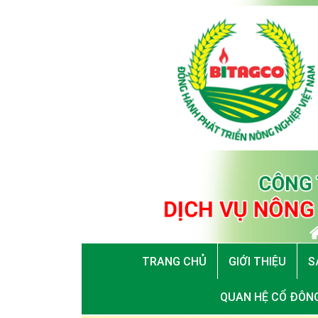
TRANG CHỦ
GIỚI THIỆU
S
QUAN HỆ CỔ ĐÔN