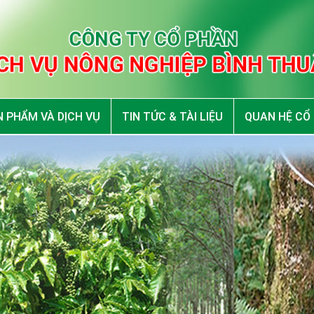
 PHẨM VÀ DỊCH VỤ
TIN TỨC & TÀI LIỆU
QUAN HỆ CỔ