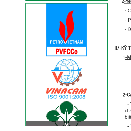
2
-Yê
- Ca
- Ph
- Đấ
II/-KỸ
1
-M
. Mật 
. Bón 
-
2-C
- Tr
ch
biệ
- Tr