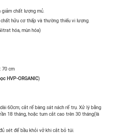
m giảm chất lượng mủ.
 chất hửu cơ thấp và thường thiếu vi lượng.
Nitrat hóa, mùn hóa)
x 70 cm
 học HVP-ORGANIC
)
ài 60cm; cắt rể bàng sát nách rể trụ. Xử lý bằng
trần 18 tháng, hoặc tum cắt cao trên 30 tháng(là
ủ sét để bầu khỏi vở khi cắt bỏ túi.