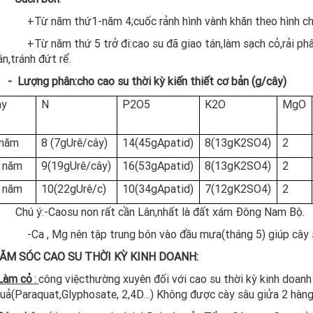
+Từ năm thứ1-năm 4;cuốc rảnh hình vành khăn theo hình ch
 thứ 5 trở đi:cao su đã giao tán,làm sạch cỏ,rải phân th
n,tránh đứt rể.
- Lượng phân:cho cao su thời kỳ kiến thiết cơ bản (g/cây)
ây
N
P2O5
K2O
MgO
1năm
8 (7gUrê/cây)
14(45gApatid)
8(13gK2SO4)
2
 năm
9(19gUrê/cây)
16(53gApatid)
8(13gK2SO4)
2
 năm
10(22gUrê/c)
10(34gApatid)
7(12gK2SO4)
2
 ý:-Caosu non rất cần Lân,nhất là đất xám Đông Nam Bộ.
Mg nên tập trung bón vào đầu mưa(tháng 5) giúp cây si
HĂM SÓC CAO SU THỜI KỲ KINH DOANH:
Làm cỏ
:
công việcthường xuyên đối với cao su thời kỳ kinh doanh 
uả(Paraquat,Glyphosate, 2,4D…) Không được cày sâu giửa 2 hàng