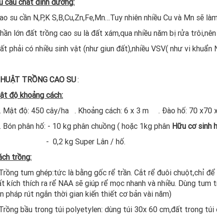
u cầu chất dinh dưỡng:
o su cần N,P,K S,B,Cu,Zn,Fe,Mn…Tuy nhiên nhiều Cu và Mn sẽ là
ần lớn đất trồng cao su là đất xám,qua nhiều năm bị rửa trôi,nên
t phải có nhiều sinh vật (như giun đất),nhiều VSV( như vi khuẩn 
 THUẬT TRỒNG CAO SU
:
ật độ khoảng cách:
độ: 450 cây/ha . Khoảng cách: 6 x 3 m . Đào hố: 70 x70 
phân hố: - 10 kg phân chuồng ( hoặc 1kg phân
Hữu cơ sinh
 0,2 kg Super Lân / hố.
ách trồng:
ồng tum ghép:tức là bằng gốc rể trần. Cắt rể đuôi chuột,chỉ để d
ất kích thích ra rể NAA sẽ giúp rể mọc nhanh và nhiều. Dùng tum 
n pháp rút ngắn thời gian kiến thiết cơ bản vài năm)
ồng bầu trong túi polyetylen: dùng túi 30x 60 cm,đất trong túi đ