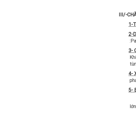
III/-C
1-T
2-D
:P
3- 
Khi
tùm
4- 
phá
5- 
- Trong
lớn
- Nên c