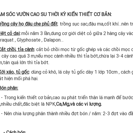
HĂM SÓC VƯỜN CAO SU THỜI KỲ KIẾN THIẾT CƠ BẢN:
rồng cây họ đậu che phủ đất
: trồng sục sạc,đậu ma,cốt khí…nên t
iệt cỏ dại
:
mỗi năm 3 lần,dung cơ giới diệt cỏ giữa 2 hàng cây v
araquat , Glyphosate , Dalapon…
Cắt chồi, tỉa cành
: cắt bỏ chồi mọc từ gốc ghép và các chồi mọc 
 cây cao quá 3 m,nếu mọc cành nhiều thì tỉa bớt,chừa lại 3-4 càn
,tán quá lớn thì tỉa bớt.
Xới xáo, tủ gốc
: dùng cỏ khô, lá cây tủ gốc dày 1 lớp 10cm , các
t hiện mối phá hại.
Bón phân:
 kiến thiết cơ bản,cao su phát triển thân lá mạnh để bước và
,nhiều chất,đăc biệt là NPK,
Ca,Mg,và các vi lượng.
hia lượng phân thành nhiều đợt bón / năm: 2-3 đợt vào đầ
- Cách bón
: