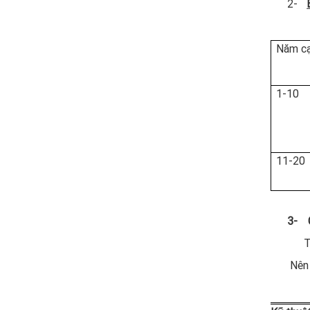
2-
Năm c
1-10
11-20
3-
Trộn
Nên bón