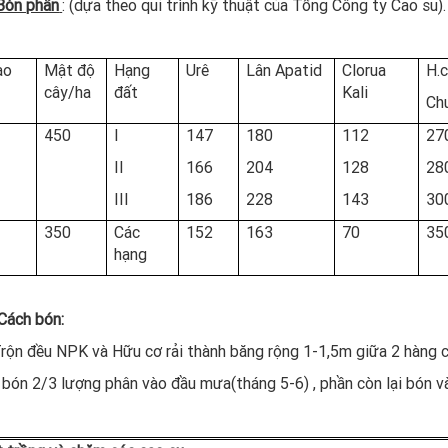
Bón phân
: (dựa theo qui trình kỹ thuật của Tổng Công ty Cao su).
ạo
Mật độ
Hạng
Urê
Lân Apatid
Clorua
H.
cây/ha
đất
Kali
Ch
450
I
147
180
112
27
II
166
204
128
28
III
186
228
143
30
350
Các
152
163
70
35
hạng
Cách bón:
 đều NPK và Hữu cơ rải thành băng rộng 1-1,5m giữa 2 hàng
 2/3 lượng phân vào đầu mưa(tháng 5-6) , phần còn lại bón và