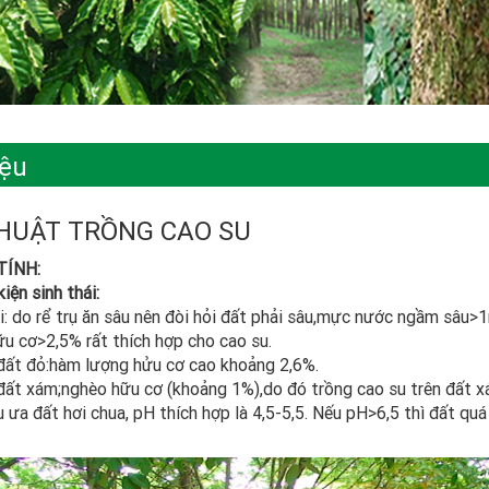
iệu
HUẬT TRỒNG CAO SU
TÍNH:
iện sinh thái:
i: do rể trụ ăn sâu nên đòi hỏi đất phải sâu,mực nước ngầm sâu>
ữu cơ>2,5% rất thích hợp cho cao su.
đất đỏ:hàm lượng hửu cơ cao khoảng 2,6%.
đất xám;nghèo hữu cơ (khoảng 1%),do đó trồng cao su trên đất x
 ưa đất hơi chua, pH thích hợp là 4,5-5,5. Nếu pH>6,5 thì đất quá