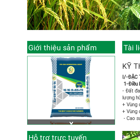
Giới thiệu sản phẩm
Tài l
KỸ T
I/-ĐẶC 
1-Điều k
- Đất đa
lượng h
+ Vùng 
+ Vùng 
- Cao su
Hỗ trợ trực tuyến