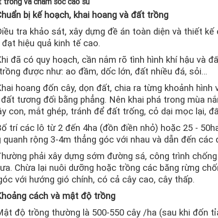
t trồng và chăm sóc cao su
huẩn bị kế hoạch, khai hoang và đất trồng
iều tra khảo sát, xây dựng đề án toàn diện và thiết k
 đạt hiệu quả kinh tế cao.
hi đã có quy hoạch, cần nắm rõ tình hình khí hậu và đấ
trồng được như: ao đầm, dốc lớn, đất nhiều đá, sỏi…
hai hoang đốn cây, dọn đất, chia ra từng khoảnh hình
u đất tương đối bằng phẳng. Nên khai phá trong mùa nắ
y con, mắt ghép, tránh để đất trống, cỏ dại mọc lại, đấ
ố trí các lô từ 2 đến 4ha (đồn điền nhỏ) hoặc 25 - 50h
g quanh rộng 3-4m thẳng góc với nhau và dẫn đến các 
hường phải xây dựng sớm đường sá, công trình chống 
a. Chừa lại nuôi dưỡng hoặc trồng các băng rừng chốn
góc với hướng gió chính, có cả cây cao, cây thấp.
Khoảng cách và mật độ trồng
ật độ trồng thường là 500-550 cây /ha (sau khi đốn tỉa