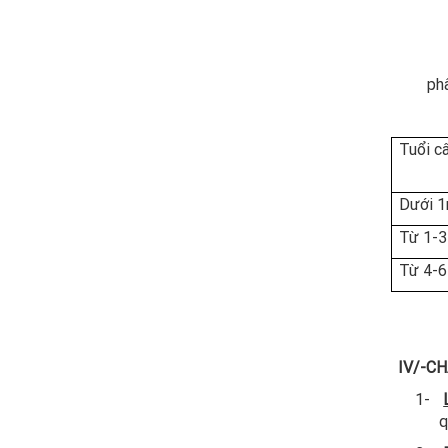
+Từ năm
phâ
Tuổi c
Dưới 
Từ 1-3
Từ 4-6
Chú
-Ca , 
IV/-C
1-
q