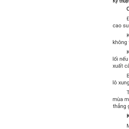
Kỹ thuậ
C
Đ
cao su
K
không 
K
lối nế
xuất câ
B
lô xun
T
mùa mư
thẳng 
M