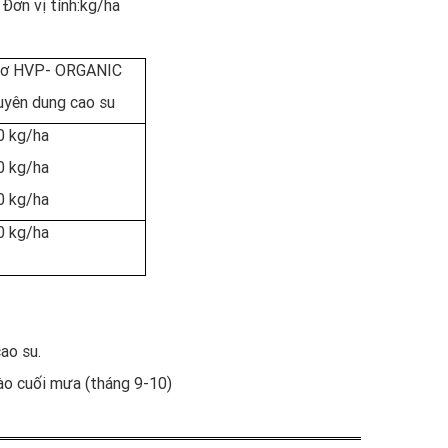
 Đơn vị tính:kg/ha
cơ HVP- ORGANIC
uyên dung cao su
0 kg/ha
0 kg/ha
0 kg/ha
0 kg/ha
 cao su.
o cuối mưa (tháng 9-10)