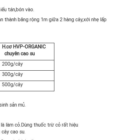
iếu tán,bón vào.
ành băng rộng 1m giữa 2 hàng cây,xới nhẹ lấp
H.cơ HVP-ORGANIC
chuyên cao su
200g/cây
300g/cây
500g/cây
nh sản mủ.
là làm cỏ.Dùng thuốc trừ cỏ rất hiệu
 cây cao su.