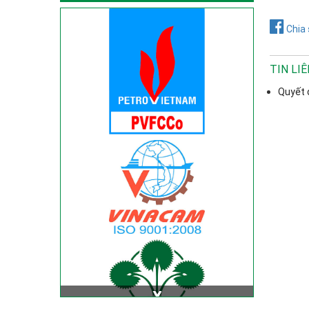
Chia 
TIN LI
Quyết 