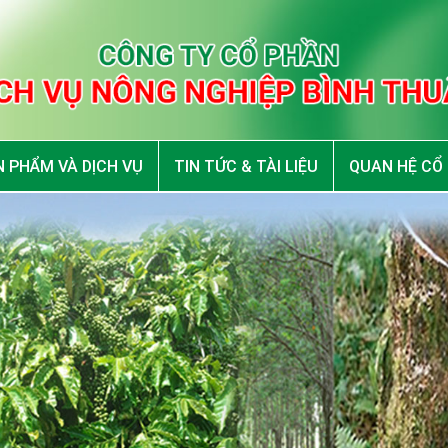
 PHẨM VÀ DỊCH VỤ
TIN TỨC & TÀI LIỆU
QUAN HỆ CỔ