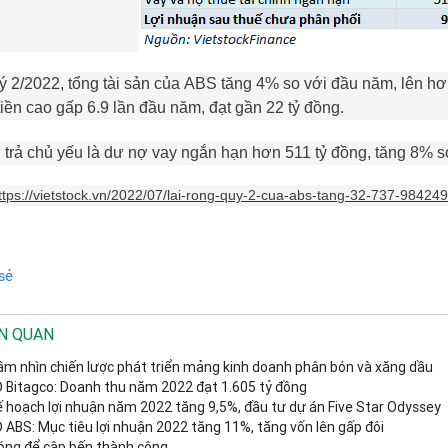
ý 2/2022, tổng tài sản của
ABS
tăng 4% so với đầu năm, lên hơn
iền cao gấp 6.9 lần đầu năm, đạt gần 22 tỷ đồng.
 trả chủ yếu là dư nợ vay ngắn hạn hơn 511 tỷ đồng, tăng 8% s
ttps://vietstock.vn/2022/07/lai-rong-quy-2-cua-abs-tang-32-737-98424
sẻ
ÊN QUAN
ầm nhìn chiến lược phát triển mảng kinh doanh phân bón và xăng dầu
Bitagco: Doanh thu năm 2022 đạt 1.605 tỷ đồng
ế hoạch lợi nhuận năm 2022 tăng 9,5%, đầu tư dự án Five Star Odyssey
ABS: Mục tiêu lợi nhuận 2022 tăng 11%, tăng vốn lên gấp đôi
óng để cập bến thành công