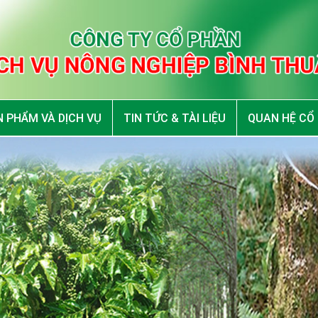
 PHẨM VÀ DỊCH VỤ
TIN TỨC & TÀI LIỆU
QUAN HỆ CỔ