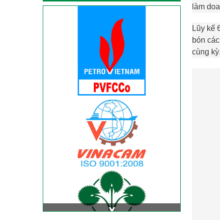
làm doa
Lũy kế 
bón các
cùng kỳ