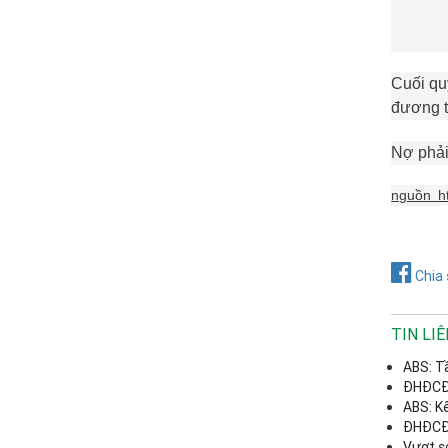
Cuối qu
đương t
Nợ phải
nguồn
h
Chia 
TIN LI
ABS: T
ĐHĐCĐ 
ABS: K
ĐHĐCĐ 
Vượt s