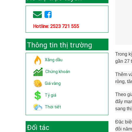
Hotline: 2523 721 555
Thông tin thị trường
Trong k
Xăng dầu
gần 27 
Chứng khoán
Thêm và
ròng, t
Giá vàng
Theo gi
Tỷ giá
đẩy mạn
Thời tiết
sang th
Đặc biệ
Đối tác
đôi năm