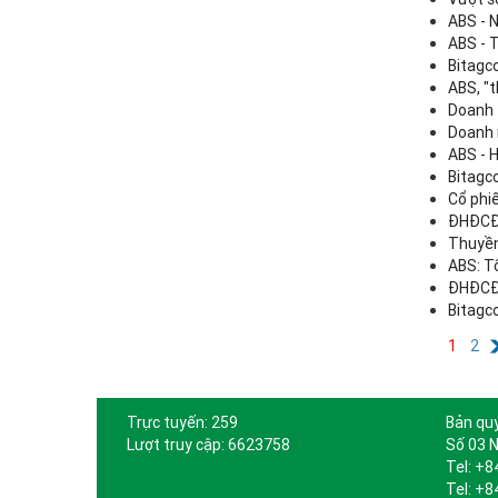
ABS - N
ABS - 
Bitagc
ABS, "t
Doanh 
Doanh 
ABS - H
Bitagc
Cổ phi
ĐHĐCĐ 
Thuyền
ABS: T
ĐHĐCĐ 
Bitagc
1
2
Trực tuyến: 259
Bản qu
Lượt truy cập: 6623758
Số 03 N
Tel: +8
Tel: +8