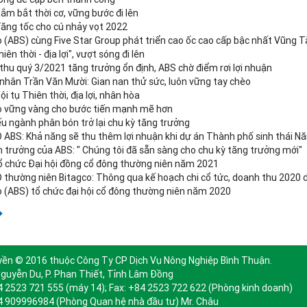
ắm bắt thời cơ, vững bước đi lên
Tăng tốc cho cú nhảy vọt 2022
o (ABS) cùng Five Star Group phát triển cao ốc cao cấp bậc nhất Vũng 
hiên thời - địa lợi", vượt sóng đi lên
thu quý 3/2021 tăng trưởng ổn định, ABS chờ điểm rơi lợi nhuận
nhân Trần Văn Mười: Gian nan thử sức, luôn vững tay chèo
ội tụ Thiên thời, địa lợi, nhân hòa
o vững vàng cho bước tiến mạnh mẽ hơn
ếu ngành phân bón trở lại chu kỳ tăng trưởng
ABS: Khả năng sẽ thu thêm lợi nhuận khi dự án Thành phố sinh thái N
 trưởng của ABS: " Chúng tôi đã sẵn sàng cho chu kỳ tăng trưởng mới"
ổ chức Đại hội đồng cổ đông thường niên năm 2021
thường niên Bitagco: Thông qua kế hoạch chi cổ tức, doanh thu 2020 d
o (ABS) tổ chức đại hội cổ đông thường niên năm 2020
yền © 2016 thuộc Công Ty CP Dịch Vụ Nông Nghiệp Bình Thuận.
guyễn Du, P. Phan Thiết, Tỉnh Lâm Đồng
4 2523 721 555 (máy 14); Fax: +84 2523 722 622 (Phòng kinh doanh)
4 909996984 (Phòng Quan hệ nhà đầu tư) Mr. Châu