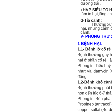
dưỡng trái .
+HVP SIÊU TO 
làm to hạt,tăng c
d-Tỉa cành:
Thường xuyên tỉ
hại, những cành 
cành.
V- PHÒNG TRỪ 
1-BỆNH HẠI:
1.1- Bệnh lở cổ rễ
Bệnh thường gây hạ
hại ở phần cổ rễ, làm
Phòng trị: Tiêu hu
như: Validamycin (
đồng.
1.2-Bệnh khô cành
Bệnh thường phát t
non đến lúc 6-7 thá
Phòng trị: Bón phân
Propineb (antracol
copper sulfat (Bor