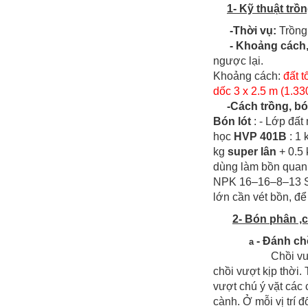
1- Kỹ thuật trồn
-Thời vụ:
Trồng
- Khoảng cách,
ngược lại.
Khoảng cách:
đất t
dốc 3 x 2.5 m (1.33
-Cách trồng, bó
Bón lót
: - Lớp đất
học
HVP 401B
: 1 
kg
super lân
+ 0.5
dùng làm bồn quanh
NPK 16–16–8–13 S.
lớn cần vét bồn, để
2- Bón phân ,
- Đánh ch
a
Chồi vư
chồi vượt kịp thời.
vượt chú ý vặt các 
cành. Ở mỗi vị trí 