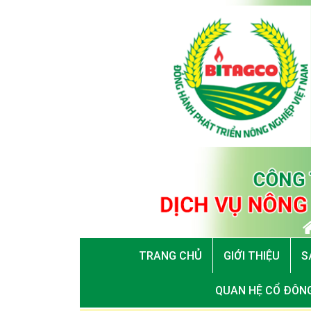
TRANG CHỦ
GIỚI THIỆU
S
QUAN HỆ CỔ ĐÔN