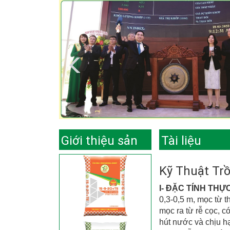
Giới thiệu sản
Tài liệu
phẩm
Kỹ Thuật Tr
I- ĐẶC TÍNH THỰ
0,3-0,5 m, mọc từ t
mọc ra từ rễ cọc, c
hút nước và chịu h