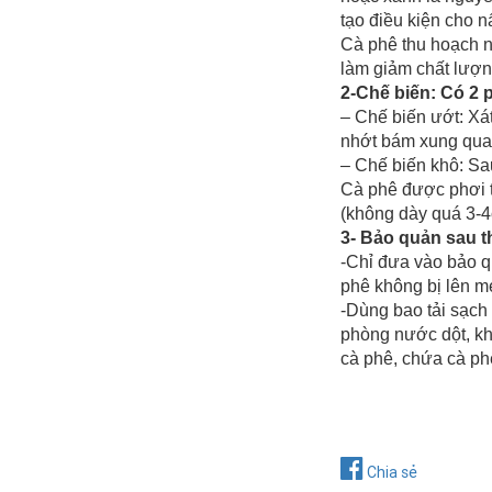
tạo điều kiện cho n
Cà phê thu hoạch n
làm giảm chất lượn
2-Chế biến: Có 2
– Chế biến ướt: Xát
nhớt bám xung quan
– Chế biến khô: Sa
Cà phê được phơi t
(không dày quá 3-4
3- Bảo quản sau t
-Chỉ đưa vào bảo q
phê không bị lên me
-Dùng bao tải sạch 
phòng nước dột, k
cà phê, chứa cà ph
Chia sẻ