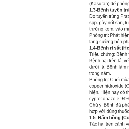
(Kasuran) để phòng 
1.3-Bệnh tuyến tr
Do tuyến trùng Pra
spp. gây nốt sần, t
trưởng kém, vào mù
Phòng trị: Phát hi
tăng cường bón phâ
1.4-Bệnh rỉ sắt (He
Triệu chứng: Bệnh 
Bệnh hại trên lá, v
dưới lá. Bệnh làm r
trong năm.
Phòng trị: Cuối mù
copper hidroxide (
hiện. Hiện nay có 
cyproconazole 94% 
Chú ý: Bệnh đã phát
hợp với dùng thuốc
1.5. Nấm hồng (Co
Tác hại trên cành 