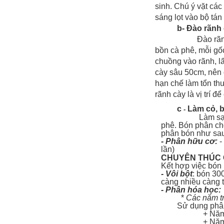
sinh. Chú ý vặt các
sáng lọt vào bộ tán
b-
Đào rãnh 
Đào rãnh sâu 30
bồn cà phê, mỗi gốc
chuồng vào rãnh, lấ
cày sâu 50cm, nên 
hạn chế làm tổn th
rãnh cày là vị trí 
c
Làm cỏ, 
-
Làm sạch cỏ tr
phê. Bón phân cho
phân bón như sa
- Phân hữu cơ:
-
lầ
CHUYÊN THÚC 
Kết hợp việc bón
- Vôi bột
: bón 30
càng nhiều càng t
- Phân hóa học:
*
Các năm tr
Sử dụng phân NP
+ Năm trồng 
+ Năm thứ 2