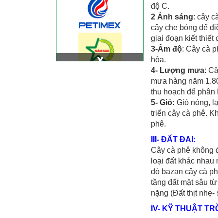
độ C.
2 Ánh sáng
: cây c
cây che bóng để đi
giai đoạn kiết thiết
3-Ẩm độ
: Cây cà p
hòa.
4- Lượng mưa
: C
mưa hàng năm 1.80
thu hoạch để phân
5- Gió:
Gió nóng, l
triển cây cà phê. 
phê.
III- ĐẤT ĐAI:
Cây cà phê không đòi
loại đất khác nhau
đỏ bazan cây cà phê
tầng đất mặt sâu từ
nặng (Đất thịt nhẹ- 
IV- KỸ THUẬT T