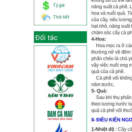
không tốt có thể là
Tỷ giá
năng suất cà phê. L
hoa và nuôi quả. Ti
Thời tiết
của cây, nếu lượng
hạt nhỏ, năng suất 
chăm sóc cây cà ph
Đối tác
4-Hoa:
Hoa mọc ra ở các 
thường nở về đêm v
phấn chéo là chủ yế
vậy việc nuôi ong m
quả của cà phê.
Cà phê vối không r
năm trước.
5- Quả:
Sau khi thụ phấn
theo lượng nước tư
quả cà phê vối thườ
II- ĐIỀU KIỆN NG
1-Nhiệt độ
: Cây cà