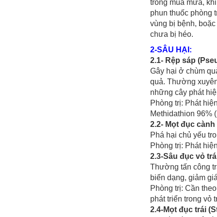
trong mùa mưa, khi 
phun thuốc phòng 
vùng bị bệnh, boặc
chưa bị héo.
2-SÂU HẠI:
2.1- Rệp sáp (Pse
Gây hại ở chùm quả
quả. Thường xuyên 
những cây phát hiệ
Phòng trị: Phát hi
Methidathion 96% (
2.2- Mọt đục cành 
Phá hại chủ yếu tro
Phòng trị: Phát hiệ
2.3-Sâu đục vỏ tr
Thường tấn công trái
biến dạng, giảm giá
Phòng trị: Cần theo
phát triển trong vỏ t
2.4-Mọt đục trái (