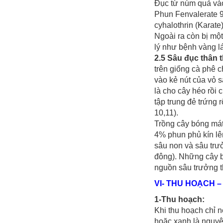
Đục từ núm quả vào
Phun Fenvalerate 9
cyhalothrin (Karate
Ngoài ra còn bị mộ
lý như bệnh vàng lá
2.5 Sâu đục thân 
trên giống cà phê c
vào kẻ nút của vỏ 
là cho cây héo rồi
tập trung đẻ trứng 
10,11).
Trồng cây bóng mát
4% phun phủ kín lên
sâu non và sâu trưở
đông). Những cây bị
nguồn sâu trưởng t
VI- THU HOẠCH –
1-Thu hoạch:
Khi thu hoạch chỉ n
hoặc xanh là nguyê