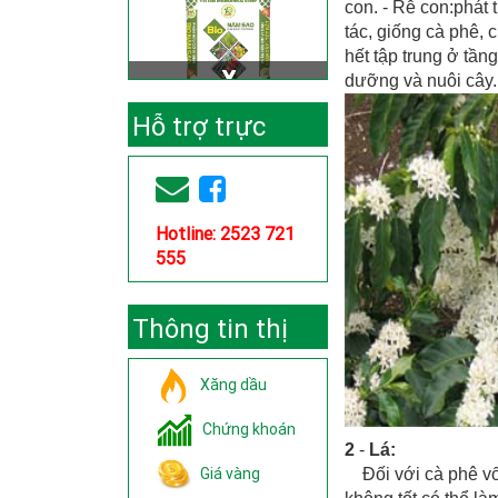
con. - Rễ con:phát 
tác, giống cà phê, 
hết tập trung ở tần
dưỡng và nuôi cây.
Hỗ trợ trực
tuyến
Hotline: 2523 721
555
Thông tin thị
trường
Xăng dầu
Chứng khoán
2
-
Lá:
Giá vàng
Đối với cà phê vối