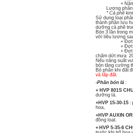
+ Năm thứ 3
Lượng phân trên
* Cà phê kin
Sử dụng loại phâ
thành phần lưu hu
dưỡng cà phê tr
Bón 3 lần trong m
với liều lượng sa
+ Đợt 1: 500-7
+ Đợt 2: 700-
+ Đợt 3: 800-
chấm dứt mưa 20
Nếu năng suất vư
bón tăng cường t
Bỏ phân khi đất 
và lấp đất.
-
Phân bón lá
:
+ HVP 801S CH
dưỡng lá.
+HVP 15-30-15
:
hoa,
+HVP AUXIN O
đồng loạ
+
HVP 5-35-6 C
trước khi trổ hoa