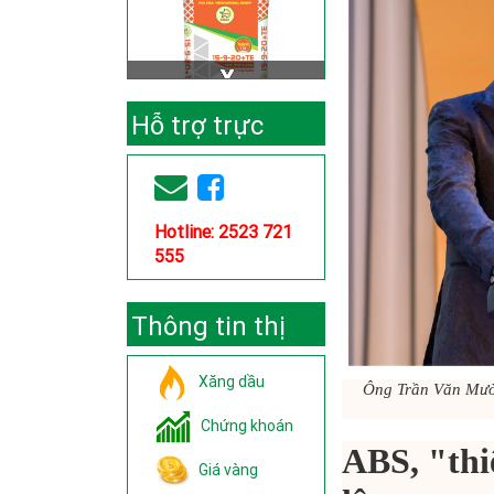
Hỗ trợ trực
tuyến
Hotline: 2523 721
555
Thông tin thị
trường
Xăng dầu
Ông Trần Văn Mười
Chứng khoán
ABS, "thiê
Giá vàng