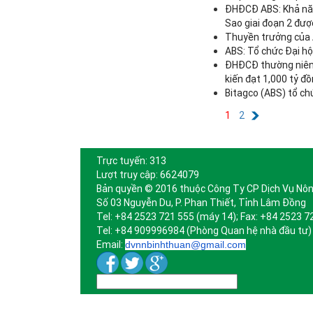
ĐHĐCĐ ABS: Khả năn
Sao giai đoạn 2 đư
Thuyền trưởng của A
ABS: Tổ chức Đại h
ĐHĐCĐ thường niên 
kiến đạt 1,000 tỷ đ
Bitagco (ABS) tổ ch
1
2
Trực tuyến: 313
Lượt truy cập: 6624079
Bản quyền © 2016 thuộc Công Ty CP Dịch Vụ Nôn
Số 03 Nguyễn Du, P. Phan Thiết, Tỉnh Lâm Đồng
Tel: +84 2523 721 555 (máy 14); Fax: +84 2523 7
Tel: +84 909996984 (Phòng Quan hệ nhà đầu tư)
Email:
dvnnbinhthuan@gmail.com