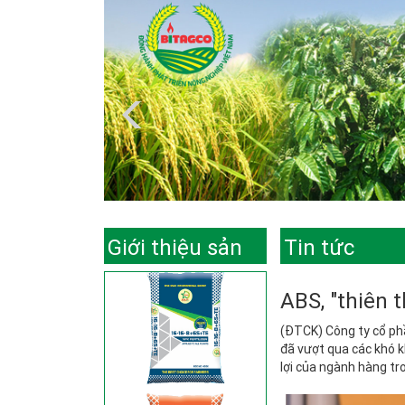
Giới thiệu sản
Tin tức
phẩm
ABS, "thiên t
(ĐTCK) Công ty cổ ph
đã vượt qua các khó k
lợi của ngành hàng tro