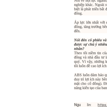
Nói về nội lực ngành
nghiệp khác. Ngoài r
biệt là phát triển bất
đông.
Áp lực lớn nhất với 
đông, tăng trưởng bền
đến.
Nói đến cổ phiếu và
được sự chú ý nhiều
nhân?
Theo tôi niềm tin củ
đông và nhà đầu tư l
quý. Vì vậy, những k
tôi luôn đề cao lợi íc
ABS luôn đảm bảo quy
duy trì lợi ích này b
mặt cho cổ đông). Đi
năng kiến tạo của ban
Ngu
ồn:
https