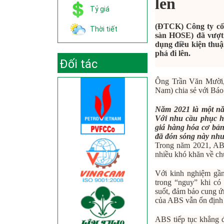
lên
Tỷ giá
(ĐTCK) Công ty cổ
Thời tiết
sàn HOSE) đã vượt 
dụng điều kiện thuậ
phá đi lên.
Đối tác
Ông Trần Văn Mười, 
Nam) chia sẻ với Báo
Năm 2021 là một nă
Với nhu cầu phục hồ
giá hàng hóa cơ bản
đã đón sóng này như
Trong năm 2021, ABS
nhiều khó khăn về ch
Với kinh nghiệm gầ
trong “nguy” khi có
suốt, đảm bảo cung ứ
của ABS vẫn ổn định 
ABS tiếp tục khẳng 