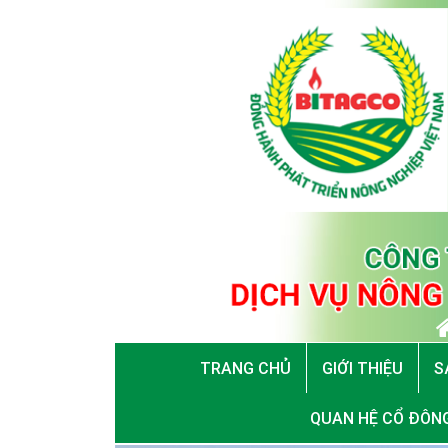
TRANG CHỦ
GIỚI THIỆU
S
QUAN HỆ CỔ ĐÔN