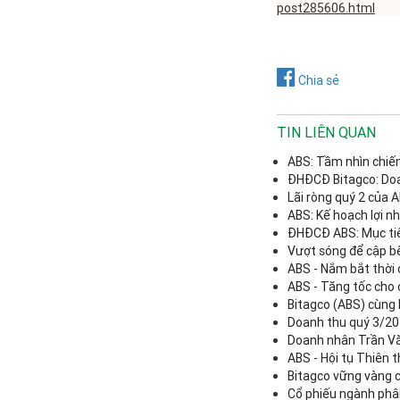
post285606.html
Chia sẻ
TIN LIÊN QUAN
ABS: Tầm nhìn chiế
ĐHĐCĐ Bitagco: Doa
Lãi ròng quý 2 của 
ABS: Kế hoạch lợi n
ĐHĐCĐ ABS: Mục tiêu
Vượt sóng để cập b
ABS - Nắm bắt thời 
ABS - Tăng tốc cho 
Bitagco (ABS) cùng 
Doanh thu quý 3/202
Doanh nhân Trần Văn
ABS - Hội tụ Thiên th
Bitagco vững vàng 
Cổ phiếu ngành phân