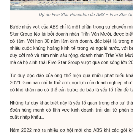
Dự án Five Star Poseidon do ABS – Five Star Gr
Bước nhảy vọt của ABS chỉ là một phần trong sự chuyển mìn
Star Group lèo lái bởi doanh nhân Trần Văn Mười, được biế
có tâm. Với hơn 30 năm làm kinh doanh, đặc biệt là trong n
nhiều cuộc khủng hoảng kinh tế trong và ngoài nước, với b
duy cởi mở và tầm nhìn sâu rộng, doanh nhân Trần Văn Mườ
mà cả hệ sinh thái Five Star Group vượt qua con sóng lớn 
Tư duy độc đáo của ông thể hiện qua nhiều phát biểu khá
2021: Gian nan chỉ là thử sức, nội lực của doanh nghiệp nh
có khó khăn nào có thể cản bước, dự báo là yếu tố tiền đề 
Những tư duy khác biệt này là yếu tố quan trọng cho sự thà
đoàn hùng mạnh có lĩnh vực kinh doanh trải dài từ phân 
xuất nhập khẩu…
Năm 2022 mở ra nhiều cơ hội mới cho ABS khi các gói kíc