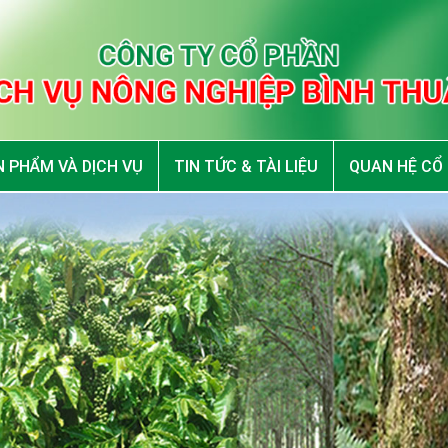
 PHẨM VÀ DỊCH VỤ
TIN TỨC & TÀI LIỆU
QUAN HỆ CỔ