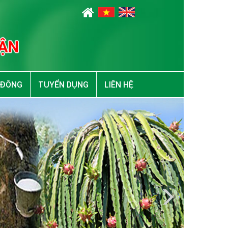
 ĐÔNG
TUYỂN DỤNG
LIÊN HỆ