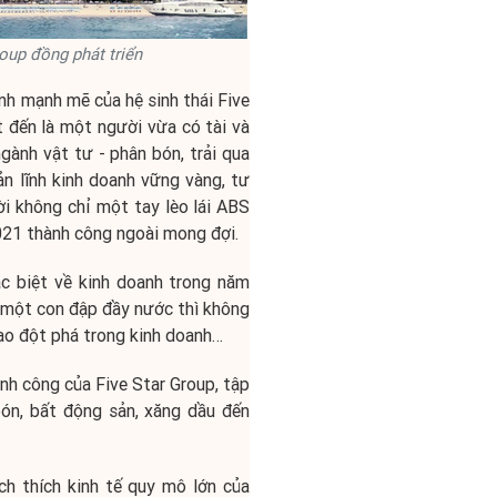
oup đồng phát triển
h mạnh mẽ của hệ sinh thái Five
t đến là một người vừa có tài và
gành vật tư - phân bón, trải qua
ản lĩnh kinh doanh vững vàng, tư
i không chỉ một tay lèo lái ABS
2021 thành công ngoài mong đợi.
c biệt về kinh doanh trong năm
ư một con đập đầy nước thì không
tạo đột phá trong kinh doanh…
nh công của Five Star Group, tập
bón, bất động sản, xăng dầu đến
h thích kinh tế quy mô lớn của