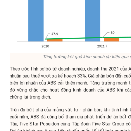
Tăng trưởng kết quả kinh doanh dự kiến qua
Theo ước tính sơ bộ từ doanh nghiệp, doanh thu 2021 của A
nhuận sau thuế vượt xa kế hoạch 33%. Giá phân bón đến cuối
biên lợi nhuận của ABS cải thiện mạnh. Tăng trưởng mạnh t
đỡ vững chắc cho hoạt động kinh doanh của ABS khi cá
chững lại trong dịch.
Trên đà bứt phá của mảng vật tư - phân bón, khi tình hình k
cuối năm, ABS đã công bố tham gia phát triển dự án bất 
Tàu, Five Star Poseidon cùng Tập đoàn Five Star Group có
Dự án khách sạn 5 sao tiêu chuẩn quốc tế kết hợp condotel