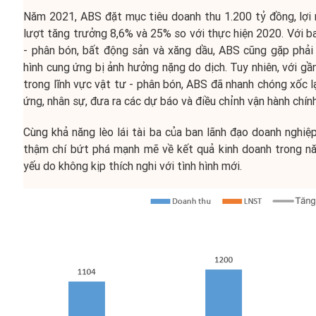
Năm 2021, ABS đặt mục tiêu doanh thu 1.200 tỷ đồng, lợi n
lượt tăng trưởng 8,6% và 25% so với thực hiện 2020. Với b
- phân bón, bất động sản và xăng dầu, ABS cũng gặp phải 
hình cung ứng bị ảnh hưởng nặng do dịch. Tuy nhiên, với g
trong lĩnh vực vật tư - phân bón, ABS đã nhanh chóng xốc lạ
ứng, nhân sự, đưa ra các dự báo và điều chỉnh vận hành chính
Cùng khả năng lèo lái tài ba của ban lãnh đạo doanh nghiệp
thậm chí bứt phá mạnh mẽ về kết quả kinh doanh trong nă
yếu do không kịp thích nghi với tình hình mới.