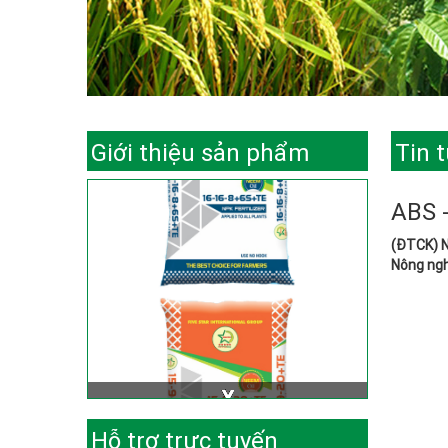
Giới thiệu sản phẩm
Tin 
ABS -
(ĐTCK) N
Nông ngh
Hỗ trợ trực tuyến